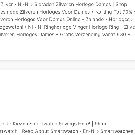
e Zilver › Nl-Nl › Sieraden Zilveren Horloge Dames | Shop
amesmode Zilveren Horloges Voor Dames • Korting Tot 70% 
ilveren Horloges Voor Dames Online - Zalando › Horloges ›
gewatch! › Nl › Nl Ringhorloge Vinger Horloge Ring - Zilve
 Zilveren Horloges Dames • Gratis Verzending Vanaf €30 •...
en Je Kiezen Smartwatch Savings Here! | Shop
rtwatch | Read About Smartwatch › En-Nl › Smartwatches