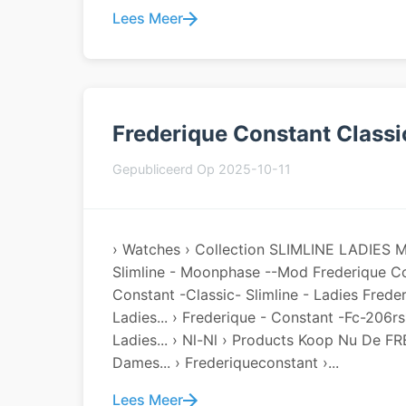
Lees Meer
Frederique Constant Class
Gepubliceerd Op 2025-10-11
› Watches › Collection SLIMLINE LADIES 
Slimline - Moonphase --Mod Frederique Co
Constant -classic- Slimline - Ladies Fred
Ladies... › Frederique - Constant -fc-206
Ladies... › Nl-Nl › Products Koop Nu De
Dames... › Frederiqueconstant ›...
Lees Meer