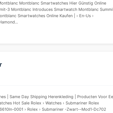
ontblanc Montblanc Smartwatches Hier Günstig Online
mit-3 Montblanc Introduces Smartwatch Montblanc Summi
ntblanc Smartwatches Online Kaufen | › En-Us ›
Hamond...
r
hes | Same Day Shipping Herenkleding | Producten Voor E
atches Hot Sale Rolex › Watches › Submariner Rolex
26610ln-0001 › Rolex › Submariner -zwart--mod1-Dc702