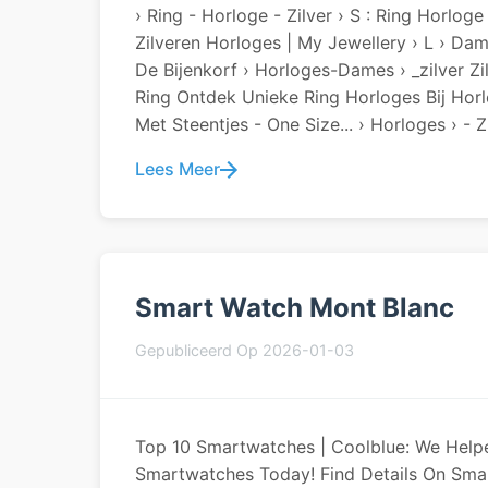
› Ring - Horloge - Zilver › S : Ring Horlog
Zilveren Horloges | My Jewellery › L › D
De Bijenkorf › Horloges-Dames › _zilver Z
Ring Ontdek Unieke Ring Horloges Bij Horlo
Met Steentjes - One Size... › Horloges › -
Lees Meer
Smart Watch Mont Blanc
Gepubliceerd Op 2026-01-03
Top 10 Smartwatches | Coolblue: We Help
Smartwatches Today! Find Details On Sma