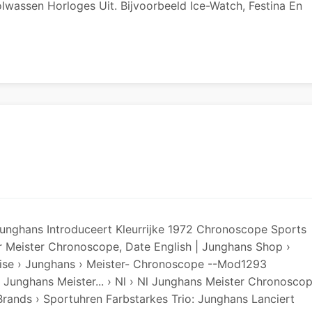
olwassen Horloges Uit. Bijvoorbeeld Ice-Watch, Festina En
Junghans Introduceert Kleurrijke 1972 Chronoscope Sports
ter Meister Chronoscope, Date English | Junghans Shop ›
ise › Junghans › Meister- Chronoscope --Mod1293
Junghans Meister... › Nl › Nl Junghans Meister Chronosco
Brands › Sportuhren Farbstarkes Trio: Junghans Lanciert