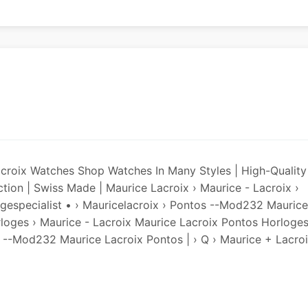
acroix Watches Shop Watches In Many Styles | High-Quality
ion | Swiss Made | Maurice Lacroix › Maurice - Lacroix ›
gespecialist • › Mauricelacroix › Pontos --Mod232 Maurice
loges › Maurice - Lacroix Maurice Lacroix Pontos Horloge
os --Mod232 Maurice Lacroix Pontos | › Q › Maurice + Lacro